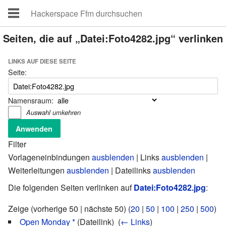
Seiten, die auf „Datei:Foto4282.jpg“ verlinken
LINKS AUF DIESE SEITE
Seite:
Namensraum:
Auswahl umkehren
Filter
Vorlageneinbindungen
ausblenden
| Links
ausblenden
|
Weiterleitungen
ausblenden
| Dateilinks
ausblenden
Die folgenden Seiten verlinken auf
Datei:Foto4282.jpg
:
Zeige (vorherige 50 | nächste 50) (
20
|
50
|
100
|
250
|
500
)
Open Monday *
(Dateilink) ‎
(
← Links
)