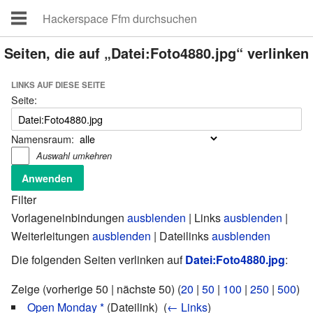
Seiten, die auf „Datei:Foto4880.jpg“ verlinken
LINKS AUF DIESE SEITE
Seite:
Namensraum:
Auswahl umkehren
Filter
Vorlageneinbindungen
ausblenden
| Links
ausblenden
|
Weiterleitungen
ausblenden
| Dateilinks
ausblenden
Die folgenden Seiten verlinken auf
Datei:Foto4880.jpg
:
Zeige (vorherige 50 | nächste 50) (
20
|
50
|
100
|
250
|
500
)
Open Monday *
(Dateilink) ‎
(
← Links
)