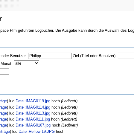
r
erspace Ffm geführten Logbücher. Die Ausgabe kann durch die Auswahl des Lo
ender Benutzer:
Ziel (Titel oder Benutzer):
 Monat:
räge
)
lud
Datei:IMAG0119.jpg
hoch
(Ledbrett)
räge
)
lud
Datei:IMAG0114.jpg
hoch
(Ledbrett)
räge
)
lud
Datei:IMAG0113.jpg
hoch
(Ledbrett)
räge
)
lud
Datei:IMAG0111.jpg
hoch
(Ledbrett)
räge
)
lud
Datei:IMAG0107.jpg
hoch
(Ledbrett)
iträge
)
lud
Datei:Reflow 19.JPG
hoch