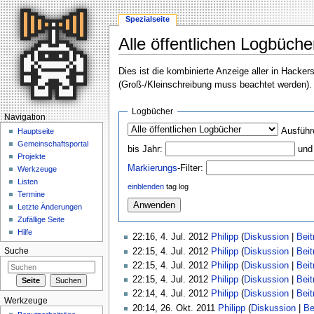
Spezialseite
Alle öffentlichen Logbüche
Wechseln zu:
Navigation
,
Suche
Dies ist die kombinierte Anzeige aller in Hack
(Groß-/Kleinschreibung muss beachtet werden).
Logbücher
Navigation
Ausführ
Hauptseite
Gemeinschaftsportal
bis Jahr:
und
Projekte
Markierungs
-Filter:
Werkzeuge
Listen
einblenden
tag log
Termine
Letzte Änderungen
Zufällige Seite
Hilfe
22:16, 4. Jul. 2012
Philipp
(
Diskussion
|
Beit
22:15, 4. Jul. 2012
Philipp
(
Diskussion
|
Beit
Suche
22:15, 4. Jul. 2012
Philipp
(
Diskussion
|
Beit
22:15, 4. Jul. 2012
Philipp
(
Diskussion
|
Beit
22:14, 4. Jul. 2012
Philipp
(
Diskussion
|
Beit
Werkzeuge
20:14, 26. Okt. 2011
Philipp
(
Diskussion
|
Be