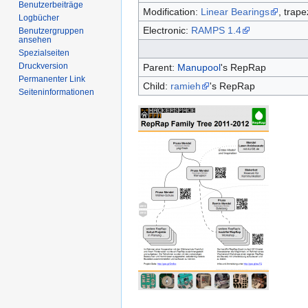
Benutzerbeiträge
Modification:
Linear Bearings
, trap
Logbücher
Electronic:
RAMPS 1.4
Benutzergruppen
ansehen
Spezialseiten
Druckversion
Parent:
Manupool
's RepRap
Permanenter Link
Child:
ramieh
's RepRap
Seiten­informationen