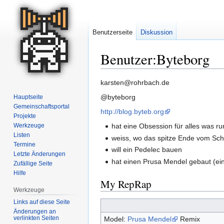
Benutzerseite
Diskussion
Benutzer:Byteborg
Zur
Zur
karsten@rohrbach.de
Navigation
Suche
@byteborg
Hauptseite
springen
springen
Gemeinschafts­portal
http://blog.byteb.org
Projekte
Werkzeuge
hat eine Obsession für alles was ru
Listen
weiss, wo das spitze Ende vom Sch
Termine
will ein Pedelec bauen
Letzte Änderungen
hat einen Prusa Mendel gebaut (ein
Zufällige Seite
Hilfe
My RepRap
Werkzeuge
Links auf diese Seite
Änderungen an
verlinkten Seiten
Model:
Prusa Mendel
Remix